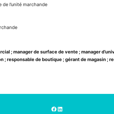
ipe de l’unité marchande
archande
ial ; manager de surface de vente ; manager d’univ
yon ; responsable de boutique ; gérant de magasin ; 
Facebook
LinkedIn