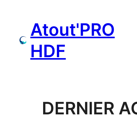
Aller
au
Atout'PRO
contenu
HDF
DERNIER A