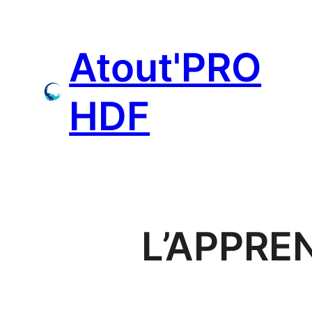
Aller
au
Atout'PRO
contenu
HDF
L’APPRE