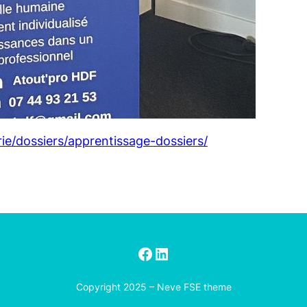
ie/dossiers/apprentissage-dossiers/
Facebook
LinkedIn
Copyright 2025 – Neve FSE theme