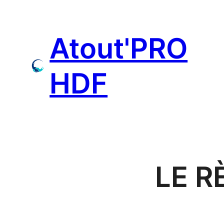
Aller
au
Atout'PRO
contenu
HDF
LE R