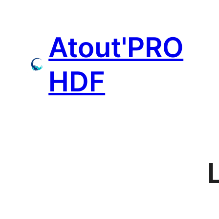
Aller
au
Atout'PRO
contenu
HDF